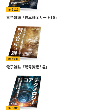
5113
電子雑誌「日本株エリート10」
3041
電子雑誌「暗号資産5選」
3085