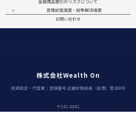
金融商品取引のリスクについて
苦情処理措置・紛争解決措置
お問い合わせ
株式会社Wealth On
投資助言・代理業｜登録番号 近畿財務局長（金商）第388号
〒541-0041
大阪府大阪市中央区安土町2丁目3-13
大阪国際ビルディング23F
06-6271-1188
（カスタマーサポート）