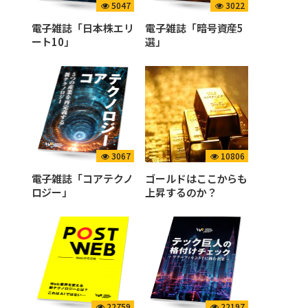
5047
3022
電子雑誌「日本株エリ
電子雑誌「暗号資産5
ート10」
選」
3067
10806
電子雑誌「コアテクノ
ゴールドはここからも
ロジー」
上昇するのか？
22759
22197