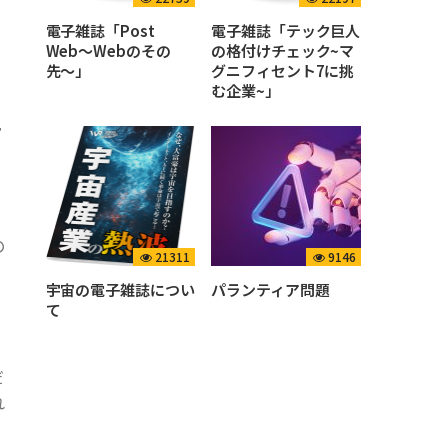
電子雑誌「Post
電子雑誌「テック巨人
Web〜Webのその
の格付けチェック~マ
先〜」
グニフィセント7に挑
む企業~」
ー
の
21311
9146
宇宙の電子雑誌につい
パランティア問題
て
だ
れ