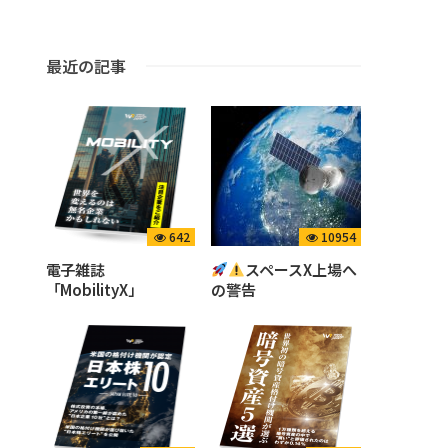
最近の記事
642
10954
電子雑誌
スペースX上場へ
「MobilityX」
の警告