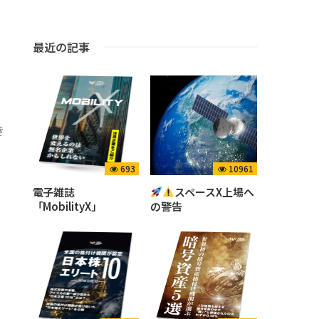
最近の記事
き
693
10961
電子雑誌
スペースX上場へ
「MobilityX」
の警告