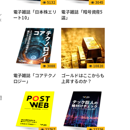
5132
3045
電子雑誌「日本株エリ
電子雑誌「暗号資産5
ル
ート10」
選」
が
3088
10820
電子雑誌「コアテクノ
ゴールドはここからも
ロジー」
上昇するのか？
間
22767
22226