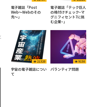
電子雑誌「Post
電子雑誌「テック巨人
Web〜Webのその
の格付けチェック~マ
先〜」
グニフィセント7に挑
む企業~」
と
21320
9150
宇宙の電子雑誌につい
パランティア問題
て