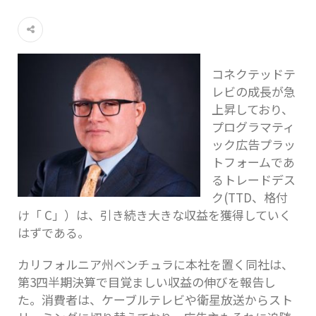
コネクテッドテ
レビの成長が急
上昇しており、
プログラマティ
ック広告プラッ
トフォームであ
るトレードデス
ク(TTD、格付
け「 C」）は、引き続き大きな収益を獲得していく
はずである。
カリフォルニア州ベンチュラに本社を置く同社は、
第3四半期決算で目覚ましい収益の伸びを報告し
た。消費者は、ケーブルテレビや衛星放送からスト