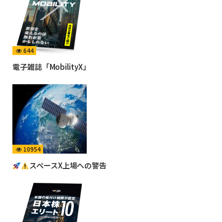
644
電子雑誌「MobilityX」
10954
スペースX上場への警告