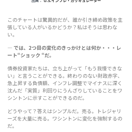
出典：
U.S.インフレ・カリキュレーター
このチャートは驚異的だが、誰か引き締め政策を主
張している人がいるかどうか？私はそうは思わな
い。
―
では、
2
つ目の変化のきっかけとは何か・・・レ
ート
“
ショック
“
だ。
債券投資家たちは、立ち上がって「もう我慢できな
い」と言うことができる。終わりのない財政赤字、
急上昇する負債額、インフレ調整でマイナスに深く
沈んだ「実質」利回りにうんざりしていることをワ
シントンに示すことができるのだ。
どうやって？答えはシンプルだ。売る。トレジャリ
ーズを大量に売る。ワシントンに変化を強制するの
だ。