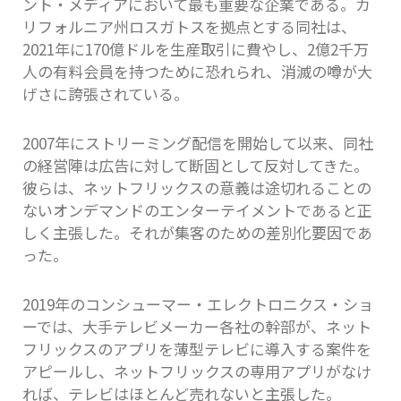
ント・メディアにおいて最も重要な企業である。カ
リフォルニア州ロスガトスを拠点とする同社は、
2021年に170億ドルを生産取引に費やし、2億2千万
人の有料会員を持つために恐れられ、消滅の噂が大
げさに誇張されている。
2007年にストリーミング配信を開始して以来、同社
の経営陣は広告に対して断固として反対してきた。
彼らは、ネットフリックスの意義は途切れることの
ないオンデマンドのエンターテイメントであると正
しく主張した。それが集客のための差別化要因であ
った。
2019年のコンシューマー・エレクトロニクス・ショ
ーでは、大手テレビメーカー各社の幹部が、ネット
フリックスのアプリを薄型テレビに導入する案件を
アピールし、ネットフリックスの専用アプリがなけ
れば、テレビはほとんど売れないと主張した。