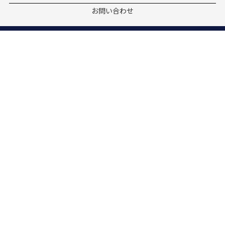
お問い合わせ
株式会社Wealth On
投資助言・代理業｜登録番号 近畿財務局長（金商）第388号
〒541-0041
大阪府大阪市中央区安土町2丁目3-13
大阪国際ビルディング23F
06-6271-1188
（カスタマーサポート）