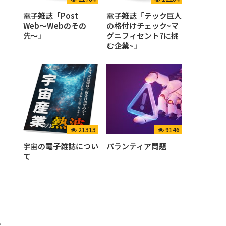
電子雑誌「Post
電子雑誌「テック巨人
Web〜Webのその
の格付けチェック~マ
先〜」
グニフィセント7に挑
む企業~」
21313
9146
宇宙の電子雑誌につい
パランティア問題
て
思