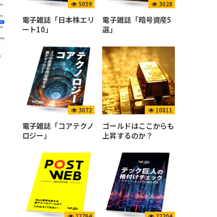
5059
3028
電子雑誌「日本株エリ
電子雑誌「暗号資産5
ート10」
選」
り
3072
10811
電子雑誌「コアテクノ
ゴールドはここからも
ロジー」
上昇するのか？
22764
22204