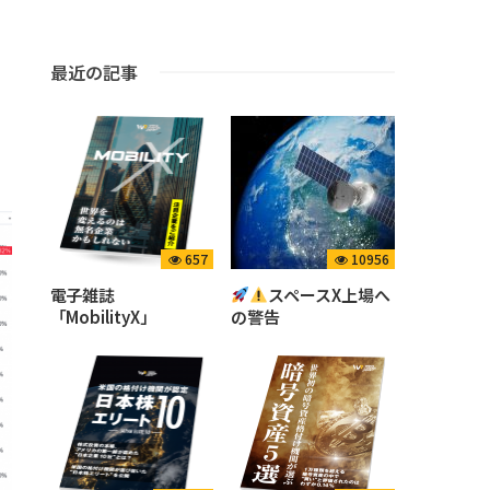
最近の記事
657
10956
電子雑誌
スペースX上場へ
「MobilityX」
の警告