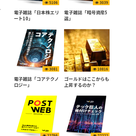
5106
3039
ど
電子雑誌「日本株エリ
電子雑誌「暗号資産5
ート10」
選」
3081
10816
電子雑誌「コアテクノ
ゴールドはここからも
ロジー」
上昇するのか？
22766
22222