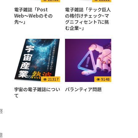
電子雑誌「Post
電子雑誌「テック巨人
Web〜Webのその
の格付けチェック~マ
先〜」
グニフィセント7に挑
む企業~」
21317
9148
宇宙の電子雑誌につい
パランティア問題
て
経
億