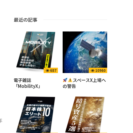
最近の記事
687
10960
の
電子雑誌
スペースX上場へ
「MobilityX」
の警告
年