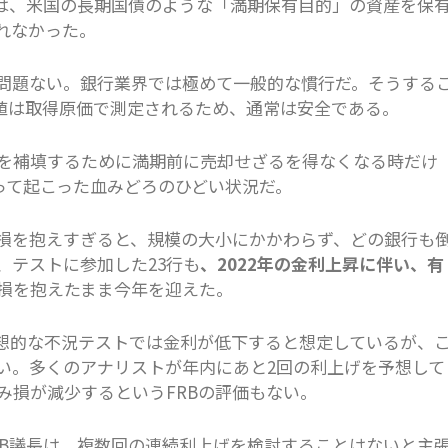
由は、米国の長期国債のような「満期保有目的」の資産を保
きれなかった。
問題ない。銀行業界では極めて一般的な慣行だ。そうする
値は取得原価で測定されるため、通常は安全である。
を補填するために満期前に売却せざるを得なくなる時だけ
って起こった血みどろのひどい状況だ。
損を抱えすぎると、規模の大小にかかわらず、どの銀行も
、テストに参加した23行も
、2022年の金利上昇に伴い、有
損を抱えたまま今年を迎えた。
想的な不況テストでは金利が低下すると想定しているが、
い。多くのアナリストが年内にあと2回の利上げを予想して
み損が減少するというFRBの評価もない。
RB議長は、複数回の連続利上げを検討することはないと主