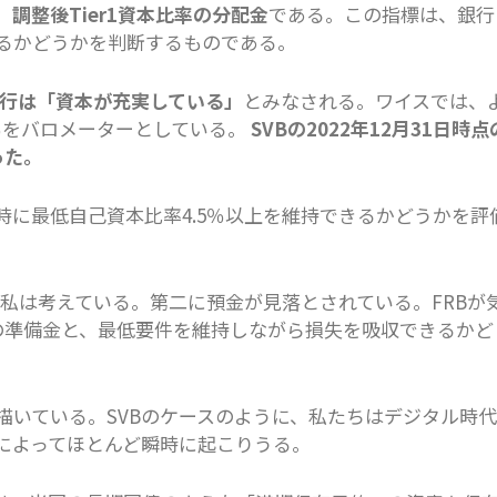
、
調整後Tier1資本比率の分配金
である。この指標は、銀行
るかどうかを判断するものである。
の銀行は「資本が充実している」
とみなされる。ワイスでは、
8％をバロメーターとしている。
SVBの2022年12月31日時点
った。
時に最低自己資本比率4.5％以上を維持できるかどうかを評
と私は考えている。第二に預金が見落とされている。FRBが
在の準備金と、最低要件を維持しながら損失を吸収できるかど
描いている。SVBのケースのように、私たちはデジタル時代
によってほとんど瞬時に起こりうる。