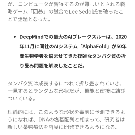
が、コンピュータが習得するのが難しいとされる戦
略ゲーム「囲碁」の試合でLee Sedol氏を破ったこ
とで話題となった。
DeepMind
での最大の
AI
ブレークスルーは、
2020
年
11
月に同社の
AI
システム「
AlphaFold
」が
50
年
間生物学者を悩ませてきた複雑なタンパク質の折
り畳み問題を解決したことだ。
タンパク質は成長するにつれて折り畳まれていき、
一見するとランダムな形状だが、機能と密接に結び
ついている。
理論的には、このような形状を事前に予測できるよ
うになれば、DNAの塩基配列と相まって、研究者は
新しい薬物療法を容易に開発できるようになる。