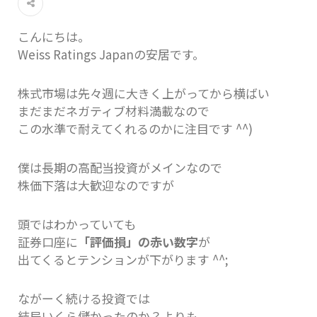
こんにちは。
Weiss Ratings Japanの安居です。
株式市場は先々週に大きく上がってから横ばい
まだまだネガティブ材料満載なので
この水準で耐えてくれるのかに注目です ^^)
僕は長期の高配当投資がメインなので
株価下落は大歓迎なのですが
頭ではわかっていても
証券口座に
「評価損」の赤い数字
が
出てくるとテンションが下がります ^^;
ながーく続ける投資では
結局いくら儲かったのか？よりも