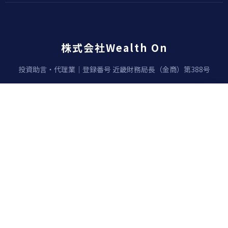
株式会社Wealth On
投資助言・代理業｜登録番号 近畿財務局長（金商）第388号
〒541-0041
大阪府大阪市中央区安土町2丁目3-13
大阪国際ビルディング23F
06-6271-1188
（カスタマーサポート）