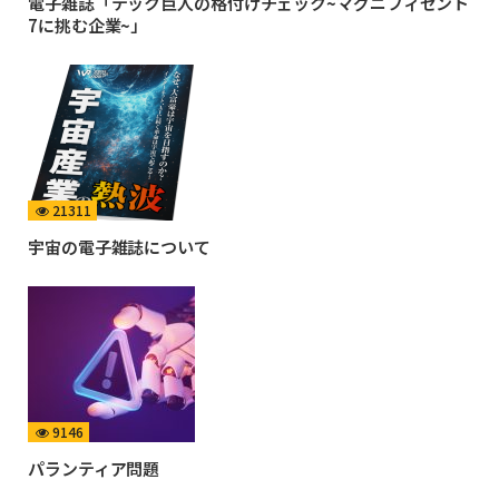
電子雑誌「テック巨人の格付けチェック~マグニフィセント
7に挑む企業~」
21311
宇宙の電子雑誌について
9146
パランティア問題